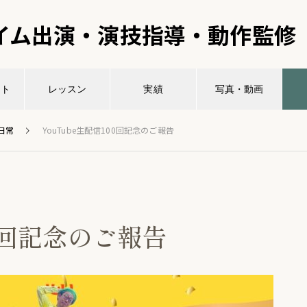
イム出演・演技指導・動作監修
ント
レッスン
実績
写真・動画
日常
YouTube生配信100回記念のご報告
00回記念のご報告