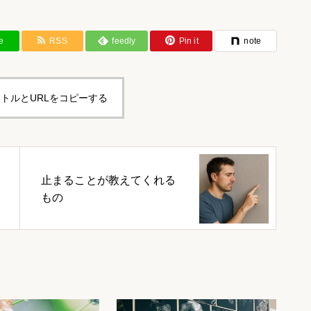
e
RSS
feedly
Pin it
note
トルとURLをコピーする
止まることが教えてくれる
もの