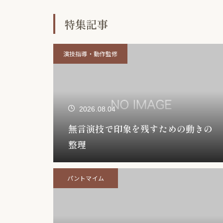
特集記事
演技指導・動作監修
2026.08.04
無言演技で印象を残すための動きの
整理
パントマイム