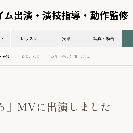
イム出演・演技指導・動作監修
ント
レッスン
実績
写真・動画
・撮影
絢香さんの「にじいろ」MVに出演しました
ろ」MVに出演しました
。