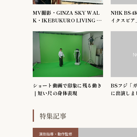
MV撮影・GINZA SKY WAL
NHK BS
K・IKEBUKURO LIVING L
イクスピア
OOP出演のご報告
ショート動画で印象に残る動き
BSフジ「
｜短い尺の身体表現
に出演しま
特集記事
演技指導・動作監修