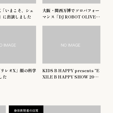
4K「いまこそ、シェ
大阪・関西万博でソロパフォー
」に出演しました
マンス「DJ ROBOT OLIVE G
REETING」に出演しました
ガリレオX」顔の科学
KIDS B HAPPY presents “E
した
XILE B HAPPY SHOW 202
5″に出演しました
身体表現者の日常