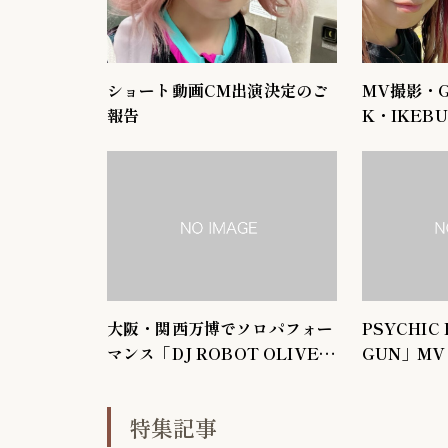
ショート動画CM出演決定のご
MV撮影・GI
報告
K・IKEBU
OOP出演
大阪・関西万博でソロパフォー
PSYCHIC
マンス「DJ ROBOT OLIVE G
GUN」M
REETING」に出演しました
特集記事