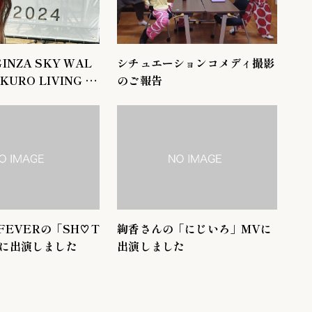
NZA SKY WAL
シチュエーションコメディ撮影
KURO LIVING L
のご報告
のご報告
 FEVERの「SH♡T
絢香さんの「にじいろ」MVに
Vに出演しました
出演しました